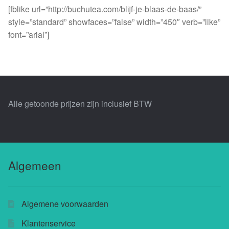
[fblike url=”http://buchutea.com/blijf-je-blaas-de-baas/”
style=”standard” showfaces=”false” width=”450″ verb=”like”
font=”arial”]
Alle getoonde prijzen zijn inclusief BTW
Algemeen
Algemene voorwaarden
Klantenservice