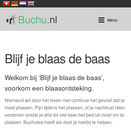
Ga
Ga
Menu
door
naar
naar
de
navigatie
inhoud
Buchu
Blijf je blaas de baas
Buchu |
Honeybush
Rooibos
Buchu thee in zakjes
Welkom bij ‘Blijf je blaas de baas’,
Losse thee
voorkom een blaasontsteking.
Niemand wil door het leven met continue het gevoel dat je
Rooibos |
moet plassen. Pijn tijdens het plassen, of je nachtrust laten
verstoren omdat je drie tot vier keer het bed uit moet om te
Verpakt in zakjes
plassen. Buchutea heeft als doel je hierbij te helpen.