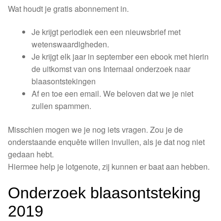
Losse thee
Wat houdt je gratis abonnement in.
Skimmelberg
Je krijgt periodiek een een nieuwsbrief met
wetenswaardigheden.
Cape Kingdom
Je krijgt elk jaar in september een ebook met hierin
de uitkomst van ons Internaal onderzoek naar
Sceletia
blaasontstekingen
Af en toe een email. We beloven dat we je niet
Mandela Tea
zullen spammen.
Misschien mogen we je nog iets vragen. Zou je de
Honeybush |
onderstaande enquête willen invullen, als je dat nog niet
gedaan hebt.
Blogs |
Hiermee help je lotgenote, zij kunnen er baat aan hebben.
Buchu
Chefs