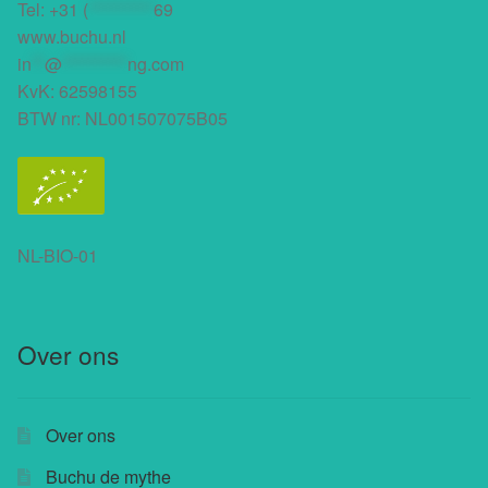
Tel:
+31 (
**********
69
www.buchu.nl
in
**
@
**********
ng.com
KvK: 62598155
BTW nr: NL001507075B05
NL-BIO-01
Over ons
Over ons
Buchu de mythe