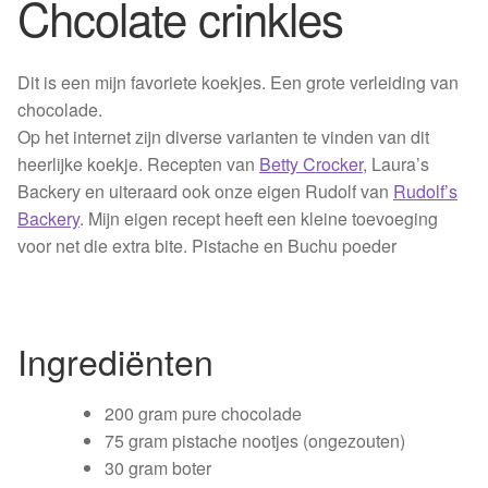
Chcolate crinkles
Losse thee
Skimmelberg
Dit is een mijn favoriete koekjes. Een grote verleiding van
chocolade.
Cape Kingdom
Op het internet zijn diverse varianten te vinden van dit
heerlijke koekje. Recepten van
Betty Crocker
, Laura’s
Sceletia
Backery en uiteraard ook onze eigen Rudolf van
Rudolf’s
Backery
. Mijn eigen recept heeft een kleine toevoeging
Mandela Tea
voor net die extra bite. Pistache en Buchu poeder
Honeybush |
Blogs |
Ingrediënten
Buchu
200
gram pure chocolade
75 gram pistache nootjes (ongezouten)
Chefs
30 gram boter