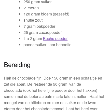
250 gram suiker
Buchu shops
2 eieren
120 gram bloem (gezeefd)
snufje zout
Buchu.de
7 gram bakpoeder
25 gram cacaopoeder
Buchu.eu
1 a 2 gram
Buchu poeder
poedersuiker naar behoefte
Buchu.ch
Bereiding
Hak de chocolade fijn. Doe 150 gram in een schaaltje en
zet die apart. De resterende 50 gram van de
chocolade (ook het hele fijne poeder door het hakken)
samen met de boter au bain marie laten smelten. Haal het
mengel van de hittebron en roer de suiker en de twee
eieren door het chocolademengsel. Laat het heel even