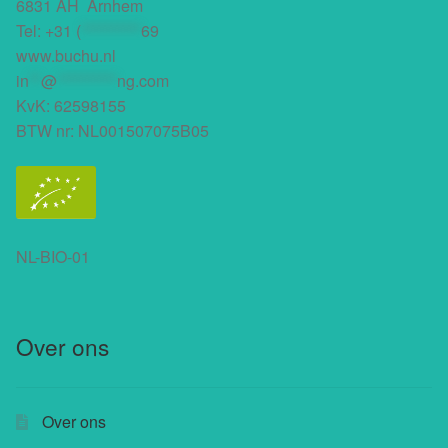
6831 AH Arnhem
Tel:
+31 (
**********
69
www.buchu.nl
in
**
@
**********
ng.com
KvK: 62598155
BTW nr: NL001507075B05
NL-BIO-01
Over ons
Over ons