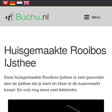
Ga
Ga
Menu
door
naar
naar
de
navigatie
inhoud
Buchu
Huisgemaakte Rooibos
Buchu |
Honeybush
IJsthee
Rooibos
Buchu thee in zakjes
Losse thee
Deze huisgemaakte Rooibos ijsthee is veel gezonder
dan de ijsthee die je kant en klaar in de supermarkt
Rooibos |
koopt. En ook nog eens veel lekkerder.
Verpakt in zakjes