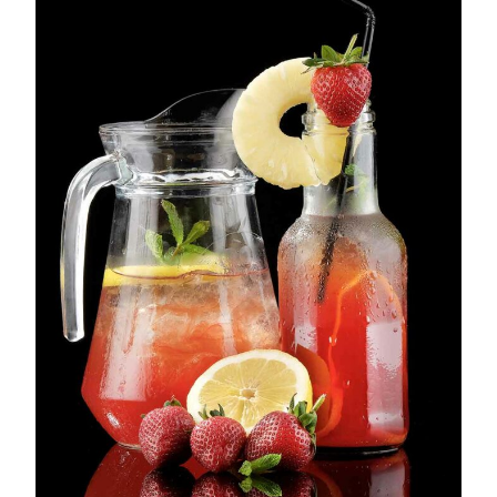
Losse thee
Skimmelberg
Cape Kingdom
Sceletia
Mandela Tea
Honeybush |
Blogs |
Buchu
Chefs