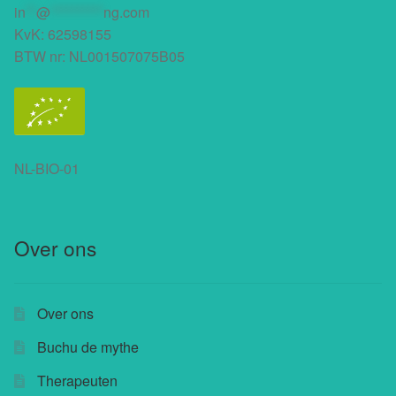
in
**
@
**********
ng.com
KvK: 62598155
BTW nr: NL001507075B05
NL-BIO-01
Over ons
Over ons
Buchu de mythe
Therapeuten