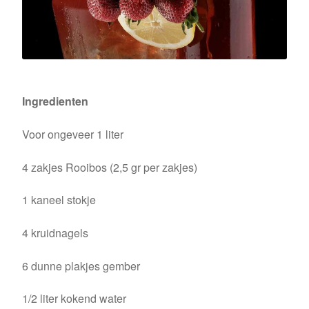
Buchu shops
Buchu.de
Buchu.eu
Ingredienten
Buchu.ch
Voor ongeveer 1 liter
4 zakjes Rooibos (2,5 gr per zakjes)
1 kaneel stokje
4 kruidnagels
6 dunne plakjes gember
1/2 liter kokend water