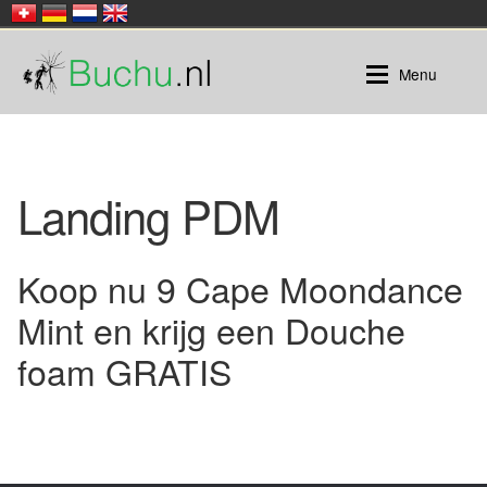
Ga
Ga
Menu
door
naar
naar
de
navigatie
inhoud
Buchu
Landing PDM
Buchu |
Honeybush
Rooibos
Buchu thee in zakjes
Koop nu 9 Cape Moondance
Losse thee
Mint en krijg een Douche
foam GRATIS
Rooibos |
Verpakt in zakjes