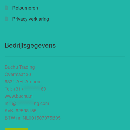
Retourneren
Buchu shops
Privacy verklaring
Buchu.de
Buchu.eu
Bedrijfsgegevens
Buchu.ch
Buchu Trading
Overmaat 30
6831 AH Arnhem
Tel:
+31 (
**********
69
www.buchu.nl
in
**
@
**********
ng.com
KvK: 62598155
BTW nr: NL001507075B05