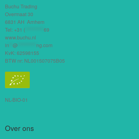
Buchu Trading
Overmaat 30
6831 AH Arnhem
Tel:
+31 (
**********
69
www.buchu.nl
in
**
@
**********
ng.com
KvK: 62598155
BTW nr: NL001507075B05
NL-BIO-01
Over ons