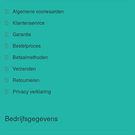
productpagina
Buchu shops
Algemene voorwaarden
Klantenservice
Buchu.de
Garantie
Buchu.eu
Bestelproces
Buchu.ch
Betaalmethoden
Verzenden
Retourneren
Privacy verklaring
Bedrijfsgegevens