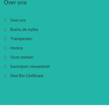
Over ons
Over ons
Buchu de mythe
Therapeuten
Horeca
Onze merken
Inschrijven nieuwsbrief
Skal Bio Certificaat
Copyright Fifteatree 2023