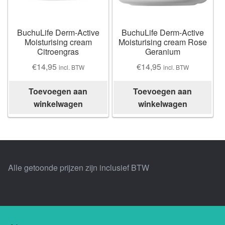
Losse thee
Skimmelberg
BuchuLife Derm-Active
BuchuLife Derm-Active
Moisturising cream
Moisturising cream Rose
Citroengras
Geranium
Cape Kingdom
€
14,95
€
14,95
incl. BTW
incl. BTW
Sceletia
Toevoegen aan
Toevoegen aan
winkelwagen
winkelwagen
Mandela Tea
Honeybush |
Blogs |
Alle getoonde prijzen zijn inclusief BTW
Buchu
Chefs