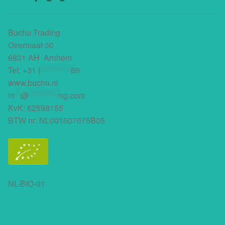
Buchu Trading
Overmaat 30
6831 AH Arnhem
Tel:
+31 (
**********
69
www.buchu.nl
in
**
@
**********
ng.com
KvK: 62598155
BTW nr: NL001507075B05
NL-BIO-01