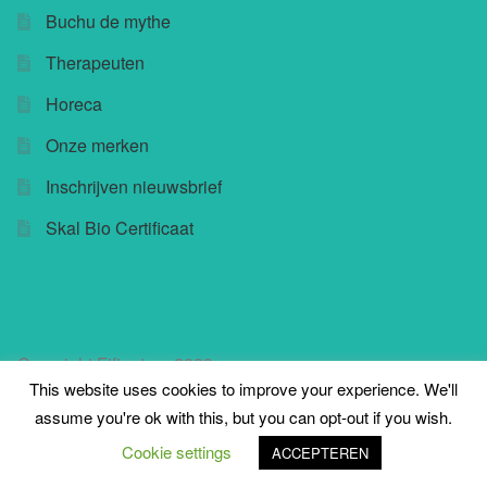
Buchu de mythe
Therapeuten
Horeca
Onze merken
Inschrijven nieuwsbrief
Skal Bio Certificaat
Copyright Fifteatree 2023
This website uses cookies to improve your experience. We'll
assume you're ok with this, but you can opt-out if you wish.
0
Cookie settings
ACCEPTEREN
Zoeken
Zoeken