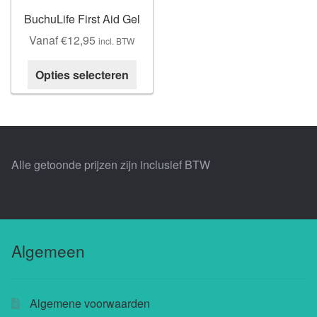
BuchuLife First Aid Gel
Buchu shops
Vanaf
€
12,95
incl. BTW
Buchu.de
Dit
Opties selecteren
product
Buchu.eu
heeft
meerdere
Buchu.ch
variaties.
Deze
Alle getoonde prijzen zijn inclusief BTW
optie
kan
gekozen
worden
op
Algemeen
de
productpagina
Algemene voorwaarden