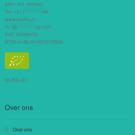
6831 AH Arnhem
Tel:
+31 (
**********
69
www.buchu.nl
in
**
@
**********
ng.com
KvK: 62598155
BTW nr: NL001507075B05
NL-BIO-01
Over ons
Over ons