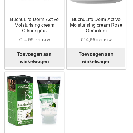
Losse thee
Skimmelberg
BuchuLife Derm-Active
BuchuLife Derm-Active
Moisturising cream
Moisturising cream Rose
Citroengras
Geranium
Cape Kingdom
€
14,95
€
14,95
incl. BTW
incl. BTW
Sceletia
Toevoegen aan
Toevoegen aan
winkelwagen
winkelwagen
Mandela Tea
Honeybush |
Blogs |
Buchu
Chefs