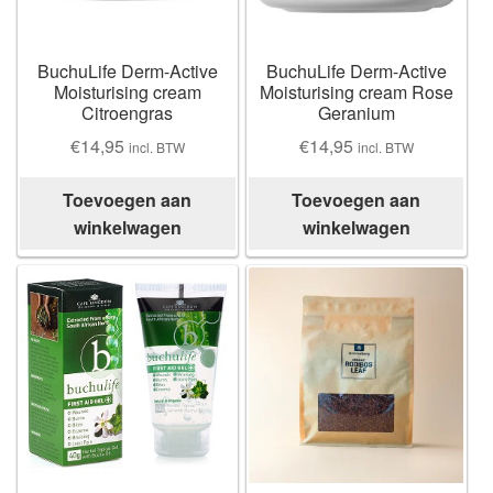
Losse thee
Skimmelberg
BuchuLife Derm-Active
BuchuLife Derm-Active
Moisturising cream
Moisturising cream Rose
Citroengras
Geranium
Cape Kingdom
€
14,95
€
14,95
incl. BTW
incl. BTW
Sceletia
Toevoegen aan
Toevoegen aan
winkelwagen
winkelwagen
Mandela Tea
Honeybush |
Blogs |
Buchu
Chefs