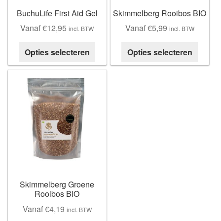
BuchuLife First Aid Gel
Skimmelberg Rooibos BIO
Buchu shops
Vanaf
€
12,95
Vanaf
€
5,99
incl. BTW
incl. BTW
Buchu.de
Dit
Dit
Opties selecteren
Opties selecteren
product
produc
Buchu.eu
heeft
heeft
meerdere
meerd
Buchu.ch
variaties.
variati
Deze
Deze
optie
optie
kan
kan
gekozen
gekoz
worden
worde
op
op
de
de
Skimmelberg Groene
Rooibos BIO
productpagina
produc
Vanaf
€
4,19
incl. BTW