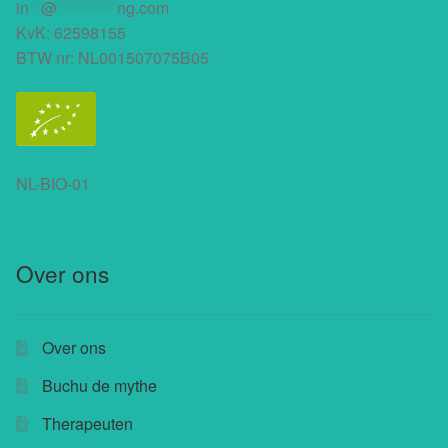
in
**
@
**********
ng.com
KvK: 62598155
BTW nr: NL001507075B05
NL-BIO-01
Over ons
Over ons
Buchu de mythe
Therapeuten