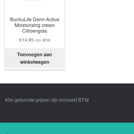
Losse thee
Skimmelberg
BuchuLife Derm-Active
Moisturising cream
Citroengras
Cape Kingdom
€
14,95
incl. BTW
Sceletia
Toevoegen aan
winkelwagen
Mandela Tea
Honeybush |
Blogs |
Alle getoonde prijzen zijn inclusief BTW
Buchu
Chefs