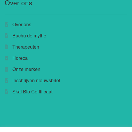
Over ons
Over ons
Buchu de mythe
Therapeuten
Horeca
Onze merken
Inschrijven nieuwsbrief
Skal Bio Certificaat
Copyright Fifteatree 2023