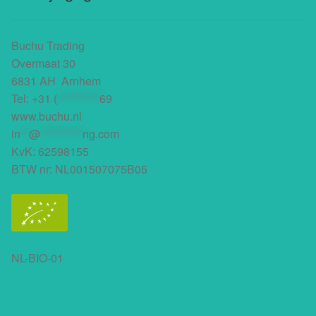
Buchu Trading
Overmaat 30
6831 AH Arnhem
Tel:
+31 (
**********
69
www.buchu.nl
in
**
@
**********
ng.com
KvK: 62598155
BTW nr: NL001507075B05
NL-BIO-01