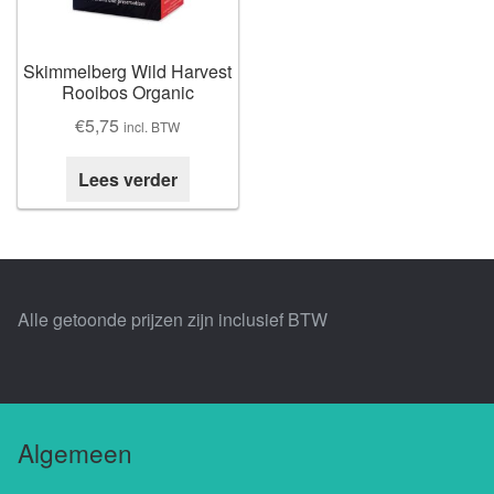
Losse thee
Skimmelberg
Skimmelberg Wild Harvest
Rooibos Organic
Cape Kingdom
€
5,75
incl. BTW
Sceletia
Lees verder
Mandela Tea
Honeybush |
Alle getoonde prijzen zijn inclusief BTW
Blogs |
Buchu
Algemeen
Chefs