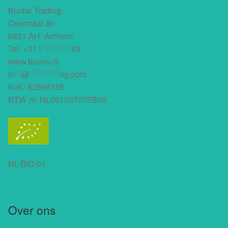
Buchu Trading
Overmaat 30
6831 AH Arnhem
Tel:
+31 (
**********
69
www.buchu.nl
in
**
@
**********
ng.com
KvK: 62598155
BTW nr: NL001507075B05
NL-BIO-01
Over ons