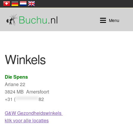
Ga
Ga
Menu
door
naar
naar
de
navigatie
inhoud
Buchu
Winkels
Buchu |
Honeybush
Rooibos
Buchu thee in zakjes
Die Spens
Ariane 22
Losse thee
3824 MB Amersfoort
+31 (
*************
82
Rooibos |
G&W Gezondheidswinkels
Verpakt in zakjes
klik voor alle locaties