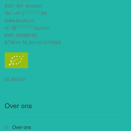
6831 AH Arnhem
Tel:
+31 (
**********
69
www.buchu.nl
in
**
@
**********
ng.com
KvK: 62598155
BTW nr: NL001507075B05
NL-BIO-01
Over ons
Over ons