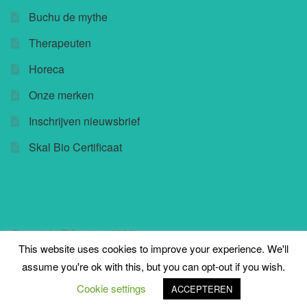
Buchu de mythe
Therapeuten
Horeca
Onze merken
Inschrijven nieuwsbrief
Skal Bio Certificaat
Copyright Fifteatree 2023
This website uses cookies to improve your experience. We'll
assume you're ok with this, but you can opt-out if you wish.
0
Cookie settings
ACCEPTEREN
Zoeken
Zoeken