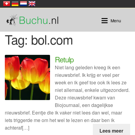
Ga
Ga
Menu
door
naar
naar
de
Tag:
bol.com
navigatie
inhoud
Buchu
Buchu |
Honeybush
Retulp
Niet lang geleden kreeg ik een
Rooibos
Buchu thee in zakjes
nieuwsbrief. Ik krijg er veel per
week en ik geef toe ook ik lees ze
Losse thee
niet allemaal, enkele uitgezonderd.
Deze nieuwsbrief kwam van
Rooibos |
Biojournaal, een dagelijkse
nieuwsbrief. Eentje die ik vaker niet lees dan wel, maar
Verpakt in zakjes
iets triggerde me om het wel te lezen en daar ben ik
achteraf[…]
Lees meer