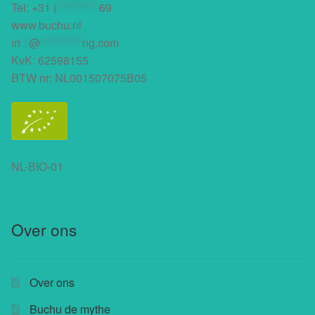
Tel:
+31 (
**********
69
www.buchu.nl
in
**
@
**********
ng.com
KvK: 62598155
BTW nr: NL001507075B05
NL-BIO-01
Over ons
Over ons
Buchu de mythe