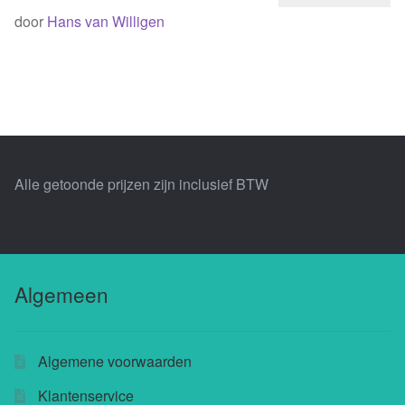
Losse thee
door
Hans van Willigen
Skimmelberg
Cape Kingdom
Sceletia
Alle getoonde prijzen zijn inclusief BTW
Mandela Tea
Honeybush |
Blogs |
Algemeen
Buchu
Algemene voorwaarden
Chefs
Klantenservice