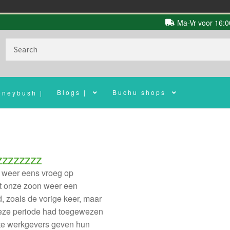
Ma-Vr voor 16:00
Search
for:
Blogs |
Buchu shops
oneybush |
zzzzzzzz
r weer eens vroeg op
at onze zoon weer een
 zoals de vorige keer, maar
eze periode had toegewezen
te werkgevers geven hun