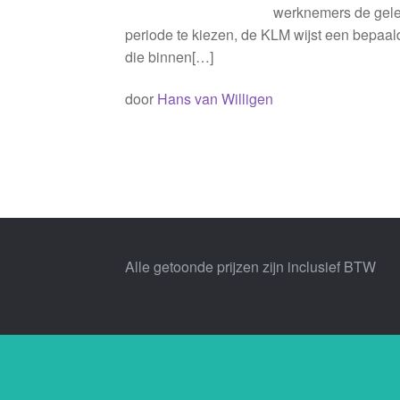
werknemers de gele
periode te kiezen, de KLM wijst een bepaa
die binnen[…]
door
Hans van Willigen
Alle getoonde prijzen zijn inclusief BTW