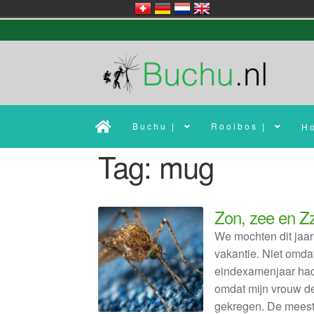
Ga
Ga
door
naar
naar
de
navigatie
inhoud
Buchu |
Rooibos |
H
Tag:
mug
Zon, zee en Z
We mochten dit jaa
vakantie. Niet omd
eindexamenjaar had,
omdat mijn vrouw d
gekregen. De mees