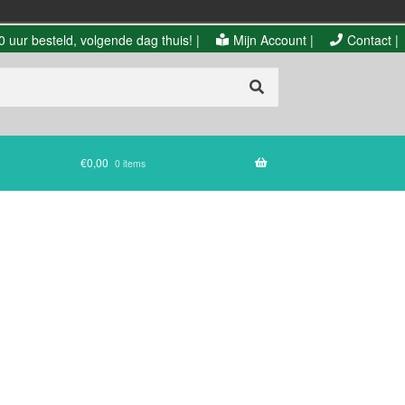
 uur besteld, volgende dag thuis! |
Mijn Account |
Contact |
€
0,00
0 items