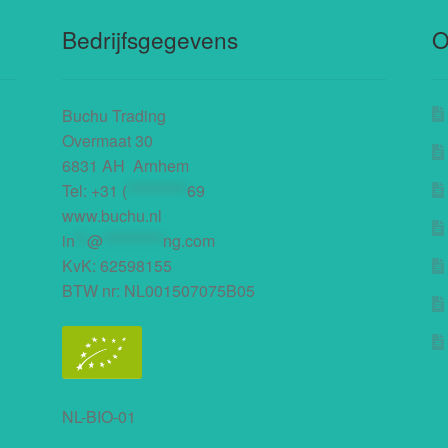
Bedrijfsgegevens
O
Buchu Trading
Overmaat 30
6831 AH Arnhem
Tel:
+31 (
**********
69
www.buchu.nl
in
**
@
**********
ng.com
KvK: 62598155
BTW nr: NL001507075B05
NL-BIO-01