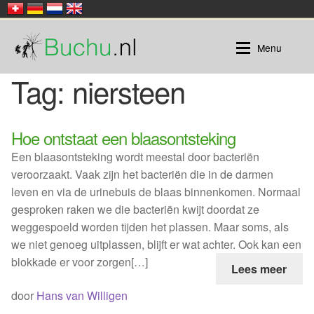
Ga
Ga
Menu
door
naar
naar
de
Tag:
niersteen
navigatie
inhoud
Buchu
Buchu |
Honeybush
Hoe ontstaat een blaasontsteking
Een blaasontsteking wordt meestal door bacteriën
Rooibos
Buchu thee in zakjes
veroorzaakt. Vaak zijn het bacteriën die in de darmen
leven en via de urinebuis de blaas binnenkomen. Normaal
Losse thee
gesproken raken we die bacteriën kwijt doordat ze
weggespoeld worden tijden het plassen. Maar soms, als
Rooibos |
we niet genoeg uitplassen, blijft er wat achter. Ook kan een
blokkade er voor zorgen[…]
Lees meer
Verpakt in zakjes
door
Hans van Willigen