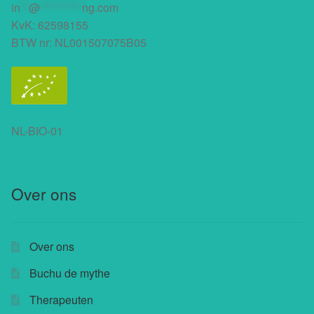
in
**
@
**********
ng.com
KvK: 62598155
BTW nr: NL001507075B05
NL-BIO-01
Over ons
Over ons
Buchu de mythe
Therapeuten