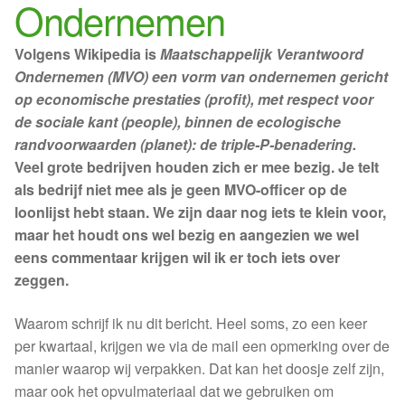
Losse thee
Ondernemen
Skimmelberg
Volgens Wikipedia is
Maatschappelijk Verantwoord
Ondernemen (MVO) een vorm van ondernemen gericht
Cape Kingdom
op economische prestaties (profit), met respect voor
de sociale kant (people), binnen de ecologische
randvoorwaarden (planet): de triple-P-benadering.
Sceletia
Veel grote bedrijven houden zich er mee bezig. Je telt
als bedrijf niet mee als je geen MVO-officer op de
Mandela Tea
loonlijst hebt staan. We zijn daar nog iets te klein voor,
maar het houdt ons wel bezig en aangezien we wel
Honeybush |
eens commentaar krijgen wil ik er toch iets over
zeggen.
Blogs |
Waarom schrijf ik nu dit bericht. Heel soms, zo een keer
Buchu
per kwartaal, krijgen we via de mail een opmerking over de
manier waarop wij verpakken. Dat kan het doosje zelf zijn,
Chefs
maar ook het opvulmateriaal dat we gebruiken om