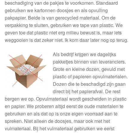
beschadiging van de pakjes te voorkomen. Standaard
Buchu shops
gebruiken we kartonnen doosjes en als opvulling
pakpapier. Beide is van gerecycled materiaal. Om de
Buchu.de
verpakking te sluiten, gebruiken we tape van plastic. We
geven toe dat plastic niet erg milieu bewust is, maar iets
weggooien is dat zeker niet. Ik kom daar later nog op terug.
Buchu.eu
Als bedrijf krijgen we dagelijks
Buchu.ch
pakketjes binnen van leveranciers.
Grote en kleine dozen, gevuld met
plastic of papieren opvulmaterialen.
Dozen die te beschadigd zijn gaan
direct bij het papierafval. De rest
bergen we op. Opvulmateriaal wordt gescheiden in plastic
en papier. We proberen altijd eerst de oude materialen te
gebruiken en als dat op is onze eigen voorraad aan te
spreken. Niet alleen de doosjes, maar ook met het
vulmateriaal. Bij het vulmateriaal gebruiken we eerst