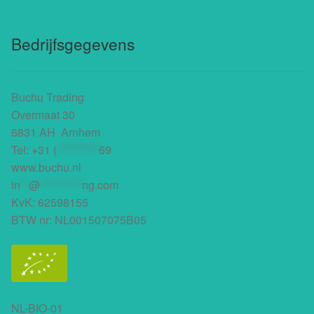
Bedrijfsgegevens
Buchu Trading
Overmaat 30
6831 AH Arnhem
Tel:
+31 (
**********
69
www.buchu.nl
in
**
@
**********
ng.com
KvK: 62598155
BTW nr: NL001507075B05
NL-BIO-01