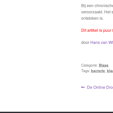
Bij een chronisch
veroorzaakt. Het 
ontstoken is.
Dit artikel is puu
door
Hans van Wi
Categorie:
Blaas
Tags:
bacterie
,
bla
Bericht
Vorig
De Online Dro
bericht:
navigati