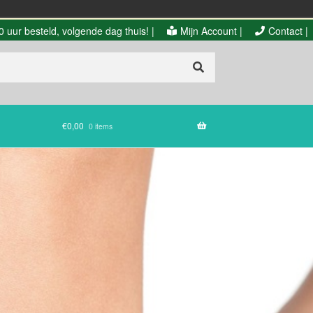
 uur besteld, volgende dag thuis! |
Mijn Account |
Contact |
€
0,00
0 items