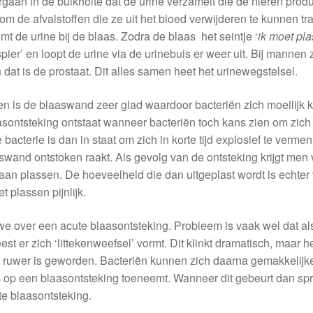
rgaan in de buikholte dat de urine verzamelt die de nieren prod
om de afvalstoffen die ze uit het bloed verwijderen te kunnen tr
mt de urine bij de blaas. Zodra de blaas het seintje ‘
i
k moet pl
spier’ en loopt de urine via de urinebuis er weer uit. Bij mannen 
dat is de prostaat. Dit alles samen heet het urinewegstelsel.
n is de blaaswand zeer glad waardoor bacteriën zich moeilijk
sontsteking ontstaat wanneer bacteriën toch kans zien om zich
acterie is dan in staat om zich in korte tijd explosief te verme
wand ontstoken raakt. Als gevolg van de ontsteking krijgt men 
an plassen. De hoeveelheid die dan uitgeplast wordt is echter
t plassen pijnlijk.
we over een acute blaasontsteking. Probleem is vaak wel dat a
st er zich ‘littekenweefsel’ vormt. Dit klinkt dramatisch, maar h
 ruwer is geworden. Bacteriën kunnen zich daarna gemakkelijke
 op een blaasontsteking toeneemt. Wanneer dit gebeurt dan sp
e blaasontsteking.