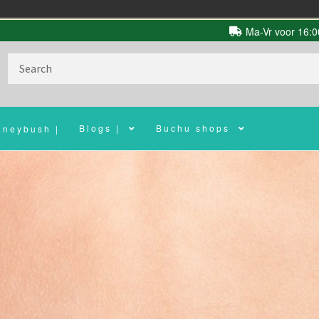
Ma-Vr voor 16:00
Search
for:
Blogs |
Buchu shops
oneybush |