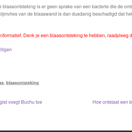
e blaasontsteking is er geen sprake van een bacterie die de ont
slijmvlies van de blaaswand is dan dusdanig beschadigd dat het f
r informatief. Denk je een blaasontsteking te hebben, raadpleeg d
lligen
as
,
blaasontsteking
Volgend
gist voegt Buchu toe
Hoe ontstaat een b
bericht:
e