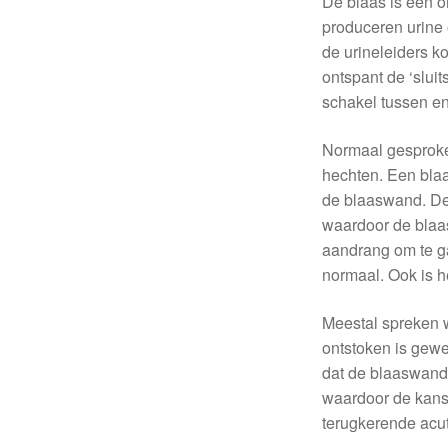
De blaas is een o
produceren urine 
de urineleiders ko
ontspant de ‘sluit
schakel tussen en 
Normaal gesproke
hechten. Een blaa
de blaaswand. De b
waardoor de blaas
aandrang om te ga
normaal. Ook is he
Meestal spreken 
ontstoken is gewee
dat de blaaswand
waardoor de kans
terugkerende acut