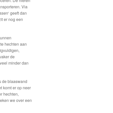
uceren. De nieren
ansporteren. Via
assen
‘ geeft dan
zit er nog een
 kunnen
 te hechten aan
nigvuldigen,
vaker de
 veel minder dan
ls de blaaswand
et komt er op neer
r hechten,
reken we over een