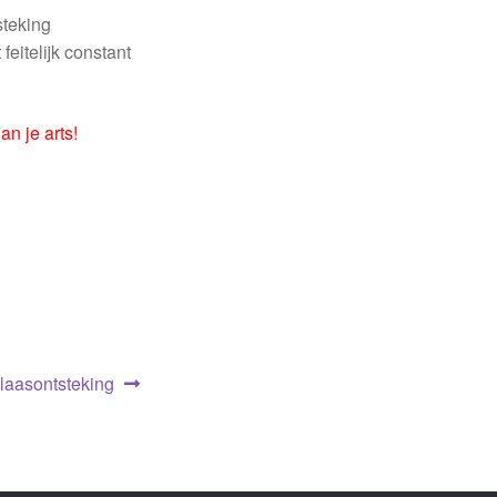
steking
eitelijk constant
an je arts!
laasontsteking