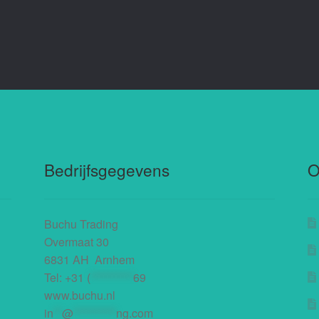
Bedrijfsgegevens
O
Buchu Trading
Overmaat 30
6831 AH Arnhem
Tel:
+31 (
**********
69
www.buchu.nl
in
**
@
**********
ng.com